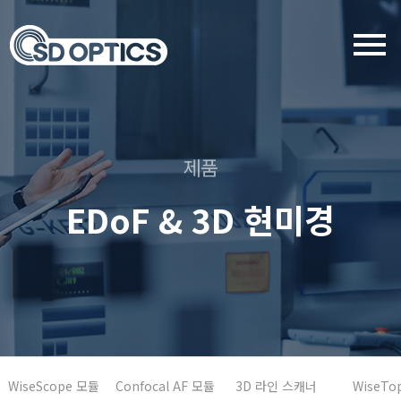
menu
제품
EDoF & 3D 현미경
WiseScope 모듈
Confocal AF 모듈
3D 라인 스캐너
WiseTo